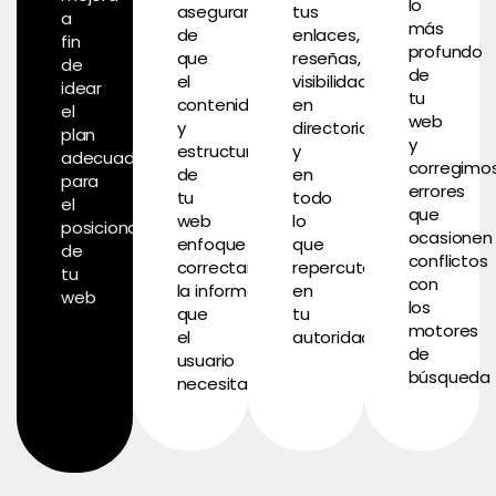
lo
aseguramos
tus
a
más
de
enlaces,
fin
profundo
que
reseñas,
de
de
el
visibilidad
idear
tu
contenido
en
el
web
y
directorios,
plan
y
estructura
y
adecuado
corregimo
de
en
para
errores
tu
todo
el
que
web
lo
posicionamiento
ocasionen
enfoque
que
de
conflictos
correctamente
repercute
tu
con
la
información
en
web
los
que
tu
motores
el
autoridad
de
usuario
búsqueda
necesita