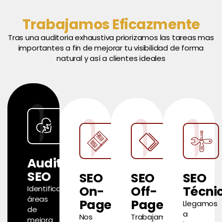
Trabajamos Eficazmente
Tras una auditoria exhaustiva priorizamos las tareas mas
importantes a fin de mejorar tu visibilidad de forma
natural y así a clientes ideales
Auditoría
SEO
SEO
SEO
SEO
On-
Off-
Técni
Identificamos
áreas
Page
Page​
Llegamos
de
a
Nos
Trabajamos
mejora