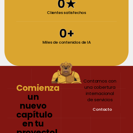
0
★
Clientes satisfechos
0
+
Miles de contenidos de IA
Contamos con
Comienza
una cobertura
internacional
un
de servicios
nuevo
Contacto
capítulo
en tu
proyecto!